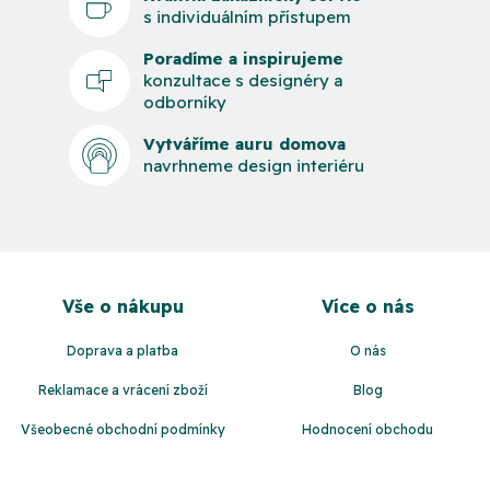
s individuálním přístupem
Poradíme a inspirujeme
konzultace s designéry a
odborníky
Vytváříme auru domova
navrhneme design interiéru
Z
á
Vše o nákupu
Více o nás
p
a
Doprava a platba
O nás
t
Reklamace a vrácení zboží
Blog
í
Všeobecné obchodní podmínky
Hodnocení obchodu