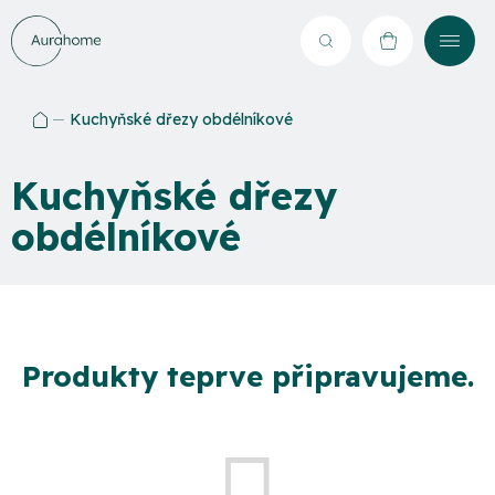
Přejít
na
Hledat
NÁKUPNÍ
obsah
KOŠÍK
Kuchyňské dřezy obdélníkové
Domů
Kuchyňské dřezy
obdélníkové
Produkty teprve připravujeme.