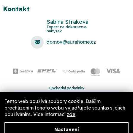
Kontakt
Sabina Straková
domov
@
aurahome.cz
Obchodní podmínky
Ochrana osobních údajů
Tento web používá soubory cookie. Dalším
Pravidla a nastavení cookies
procházením tohoto webu vyjadřujete souhlas s jejich
používáním.. Více informací
zde
.
Nastavení