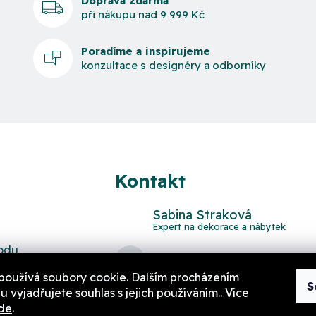
Doprava zdarma
při nákupu nad 9 999 Kč
Poradíme a inspirujeme
konzultace s designéry a odborníky
Kontakt
Sabina Straková
odu
domov
@
aurahome.cz
používá soubory cookie. Dalším procházením
S
 vyjadřujete souhlas s jejich používáním.. Více
de
.