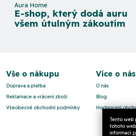
Aura Home
E-shop, který dodá auru
všem útulným zákoutím
Z
á
Vše o nákupu
Více o nás
p
Doprava a platba
O nás
a
Reklamace a vrácení zboží
Blog
t
Všeobecné obchodní podmínky
Hodnocení obch
í
Tento web 
tohoto webu
informací
z