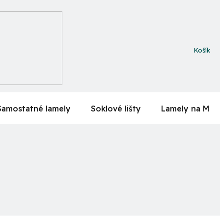
NÁKUPN
KOŠÍK
Samostatné lamely
Soklové lišty
Lamely na MDF