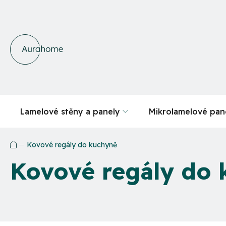
Přejít
na
obsah
Lamelové stěny a panely
Mikrolamelové pan
Kovové regály do kuchyně
Domů
Kovové regály do