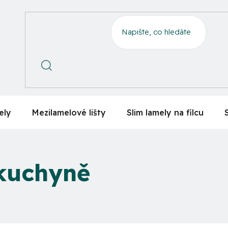
ely
Mezilamelové lišty
Slim lamely na filcu
 kuchyně