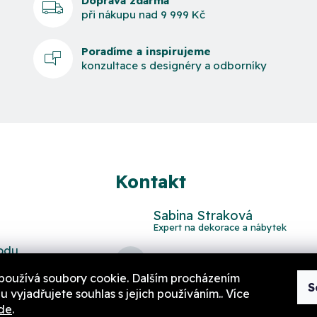
Doprava zdarma
při nákupu nad 9 999 Kč
Poradíme a inspirujeme
konzultace s designéry a odborníky
Kontakt
Sabina Straková
odu
domov
@
aurahome.cz
používá soubory cookie. Dalším procházením
S
 vyjadřujete souhlas s jejich používáním.. Více
de
.