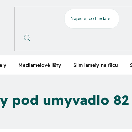
ely
Mezilamelové lišty
Slim lamely na filcu
ky pod umyvadlo 82