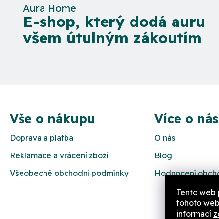
Aura Home
E-shop, který dodá auru
všem útulným zákoutím
Z
á
Vše o nákupu
Více o nás
p
Doprava a platba
O nás
a
Reklamace a vrácení zboží
Blog
t
Všeobecné obchodní podmínky
Hodnocení obch
í
Tento web 
tohoto webu
informací
z