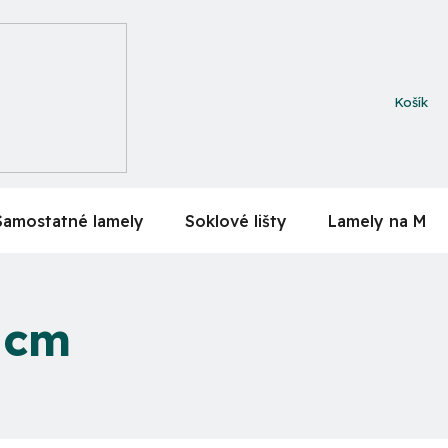
NÁKUPN
KOŠÍK
Samostatné lamely
Soklové lišty
Lamely na MDF
 cm