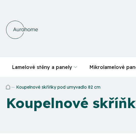
Přejít
na
obsah
Lamelové stěny a panely
Mikrolamelové pan
Koupelnové skříňky pod umyvadlo 82 cm
Domů
Koupelnové skříň