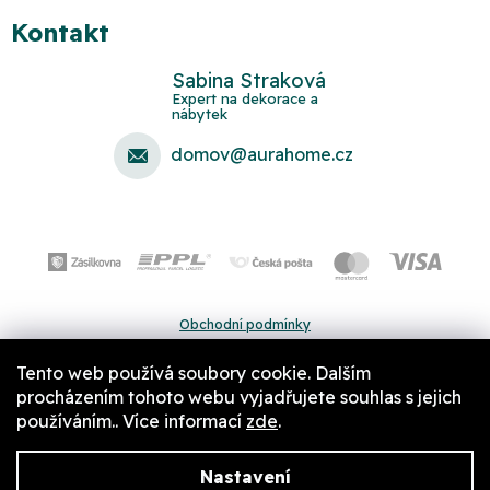
Kontakt
Sabina Straková
domov
@
aurahome.cz
Obchodní podmínky
Ochrana osobních údajů
Tento web používá soubory cookie. Dalším
Pravidla a nastavení cookies
procházením tohoto webu vyjadřujete souhlas s jejich
používáním.. Více informací
zde
.
Nastavení