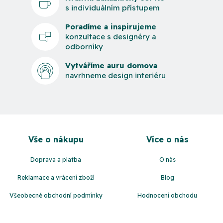
s individuálním přístupem
Poradíme a inspirujeme
konzultace s designéry a
odborníky
Vytváříme auru domova
navrhneme design interiéru
Z
á
Vše o nákupu
Více o nás
p
a
Doprava a platba
O nás
t
Reklamace a vrácení zboží
Blog
í
Všeobecné obchodní podmínky
Hodnocení obchodu