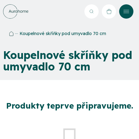
Přejít
na
Hledat
NÁKUPNÍ
obsah
KOŠÍK
Koupelnové skříňky pod umyvadlo 70 cm
Domů
Koupelnové skříňky pod
umyvadlo 70 cm
Produkty teprve připravujeme.