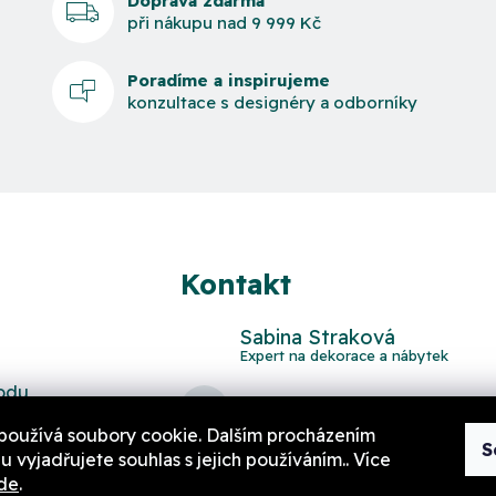
Doprava zdarma
při nákupu nad 9 999 Kč
Poradíme a inspirujeme
konzultace s designéry a odborníky
Kontakt
Sabina Straková
odu
domov
@
aurahome.cz
používá soubory cookie. Dalším procházením
S
 vyjadřujete souhlas s jejich používáním.. Více
de
.