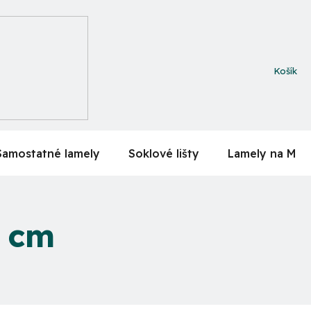
NÁKUPN
KOŠÍK
Samostatné lamely
Soklové lišty
Lamely na MDF
0 cm