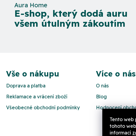
Aura Home
E-shop, který dodá auru
všem útulným zákoutím
Z
á
Vše o nákupu
Více o nás
p
Doprava a platba
O nás
a
Reklamace a vrácení zboží
Blog
t
Všeobecné obchodní podmínky
Hodnocení obch
í
Tento web 
tohoto webu
informací
z