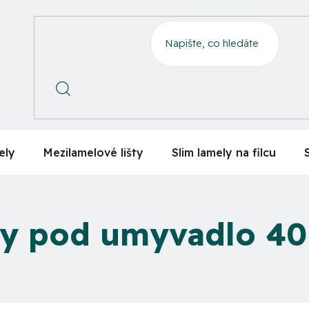
ely
Mezilamelové lišty
Slim lamely na filcu
ky pod umyvadlo 4