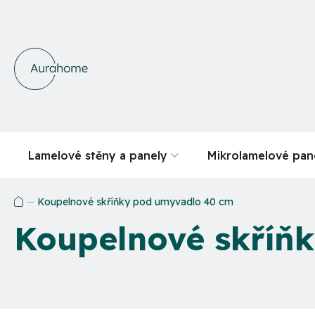
Přejít
na
obsah
Lamelové stěny a panely
Mikrolamelové pan
Koupelnové skříňky pod umyvadlo 40 cm
Domů
Koupelnové skříň