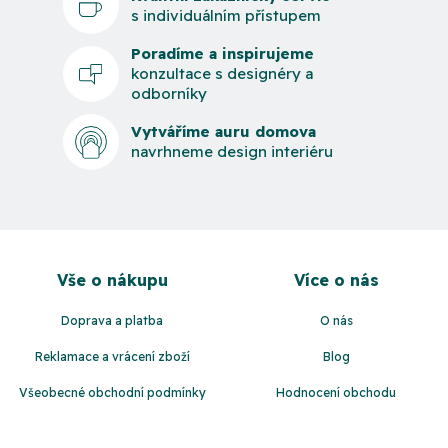
s individuálním přístupem
Poradíme a inspirujeme
konzultace s designéry a
odborníky
Vytváříme auru domova
navrhneme design interiéru
Z
á
Vše o nákupu
Více o nás
p
a
Doprava a platba
O nás
t
Reklamace a vrácení zboží
Blog
í
Všeobecné obchodní podmínky
Hodnocení obchodu