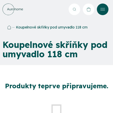
Přejít
na
Hledat
NÁKUPNÍ
obsah
KOŠÍK
Koupelnové skříňky pod umyvadlo 118 cm
Domů
Koupelnové skříňky pod
umyvadlo 118 cm
Produkty teprve připravujeme.