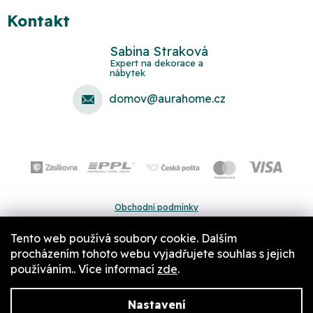
Kontakt
Sabina Straková
domov
@
aurahome.cz
Obchodní podmínky
Ochrana osobních údajů
Tento web používá soubory cookie. Dalším
Pravidla a nastavení cookies
procházením tohoto webu vyjadřujete souhlas s jejich
používáním.. Více informací
zde
.
Nastavení