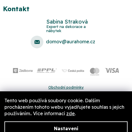
Kontakt
Sabina Straková
domov
@
aurahome.cz
Obchodní podmínky
Ochrana osobních údajů
Tento web používá soubory cookie. Dalším
Pravidla a nastavení cookies
procházením tohoto webu vyjadřujete souhlas s jejich
používáním.. Více informací
zde
.
Nastavení