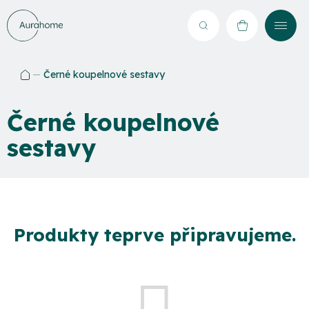
Přejít
na
Hledat
NÁKUPNÍ
obsah
KOŠÍK
Černé koupelnové sestavy
Domů
Černé koupelnové
sestavy
Produkty teprve připravujeme.