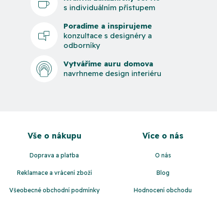
s individuálním přístupem
Poradíme a inspirujeme
konzultace s designéry a
odborníky
Vytváříme auru domova
navrhneme design interiéru
Z
á
Vše o nákupu
Více o nás
p
a
Doprava a platba
O nás
t
Reklamace a vrácení zboží
Blog
í
Všeobecné obchodní podmínky
Hodnocení obchodu