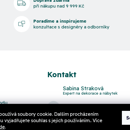
Doprava zdarma
při nákupu nad 9 999 Kč
Poradíme a inspirujeme
konzultace s designéry a odborníky
Kontakt
Sabina Straková
odu
domov
@
aurahome.cz
používá soubory cookie. Dalším procházením
S
 vyjadřujete souhlas s jejich používáním.. Více
de
.