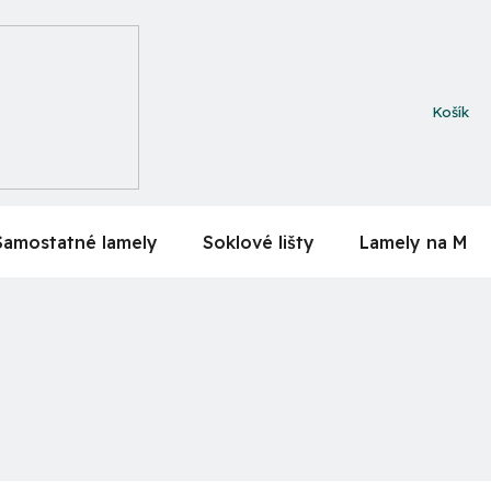
NÁKUPN
KOŠÍK
Samostatné lamely
Soklové lišty
Lamely na MDF