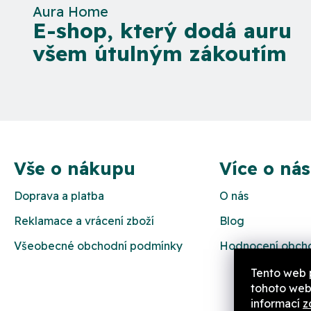
Aura Home
E-shop, který dodá auru
všem útulným zákoutím
Z
á
Vše o nákupu
Více o nás
p
Doprava a platba
O nás
a
Reklamace a vrácení zboží
Blog
t
Všeobecné obchodní podmínky
Hodnocení obch
í
Tento web 
tohoto webu
informací
z