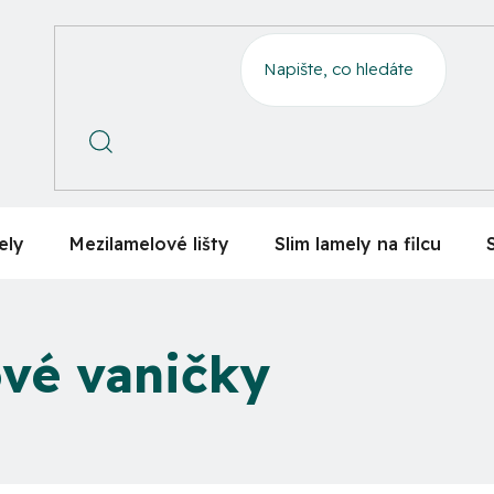
ely
Mezilamelové lišty
Slim lamely na filcu
vé vaničky