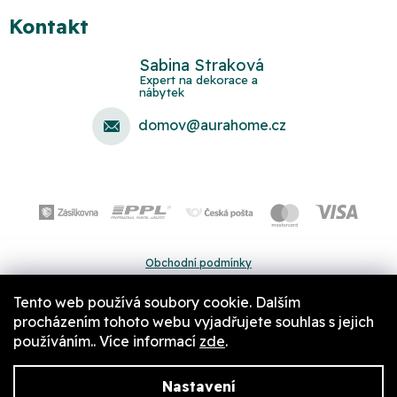
Kontakt
Sabina Straková
domov
@
aurahome.cz
Obchodní podmínky
Ochrana osobních údajů
Tento web používá soubory cookie. Dalším
Pravidla a nastavení cookies
procházením tohoto webu vyjadřujete souhlas s jejich
používáním.. Více informací
zde
.
Nastavení