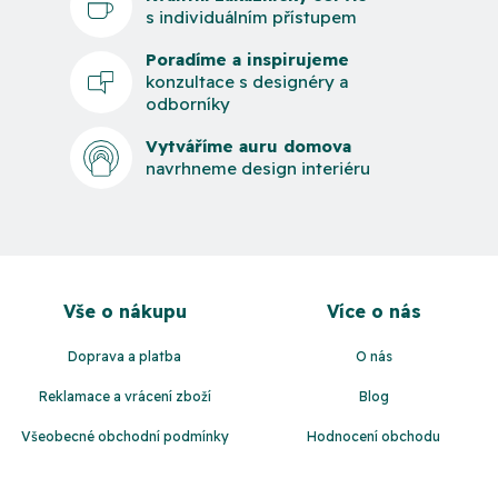
s individuálním přístupem
Poradíme a inspirujeme
konzultace s designéry a
odborníky
Vytváříme auru domova
navrhneme design interiéru
Z
á
Vše o nákupu
Více o nás
p
a
Doprava a platba
O nás
t
Reklamace a vrácení zboží
Blog
í
Všeobecné obchodní podmínky
Hodnocení obchodu