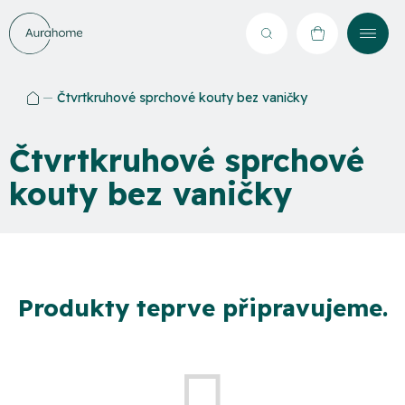
Přejít
na
Hledat
NÁKUPNÍ
obsah
KOŠÍK
Čtvrtkruhové sprchové kouty bez vaničky
Domů
Čtvrtkruhové sprchové
kouty bez vaničky
Produkty teprve připravujeme.