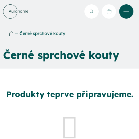
Přejít
na
Hledat
NÁKUPNÍ
obsah
KOŠÍK
Černé sprchové kouty
Domů
Černé sprchové kouty
Produkty teprve připravujeme.