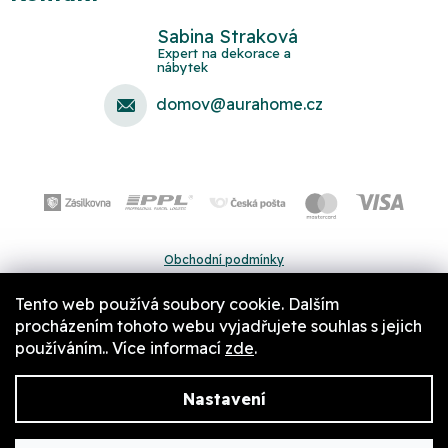
Sabina Straková
domov
@
aurahome.cz
Obchodní podmínky
Ochrana osobních údajů
Tento web používá soubory cookie. Dalším
Pravidla a nastavení cookies
procházením tohoto webu vyjadřujete souhlas s jejich
používáním.. Více informací
zde
.
Nastavení
Copyright 2026
Aurahome.cz
. Všechna práva vyhrazena.