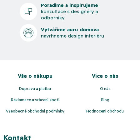
Poradíme a inspirujeme
konzultace s designéry a
odborníky
Vytváříme auru domova
navrhneme design interiéru
Z
á
Vše o nákupu
Více o nás
p
a
Doprava a platba
O nás
t
Reklamace a vrácení zboží
Blog
í
Všeobecné obchodní podmínky
Hodnocení obchodu
Kontakt