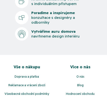
s individuálním přístupem
Poradíme a inspirujeme
konzultace s designéry a
odborníky
Vytváříme auru domova
navrhneme design interiéru
Z
á
Vše o nákupu
Více o nás
p
a
Doprava a platba
O nás
t
Reklamace a vrácení zboží
Blog
í
Všeobecné obchodní podmínky
Hodnocení obchodu