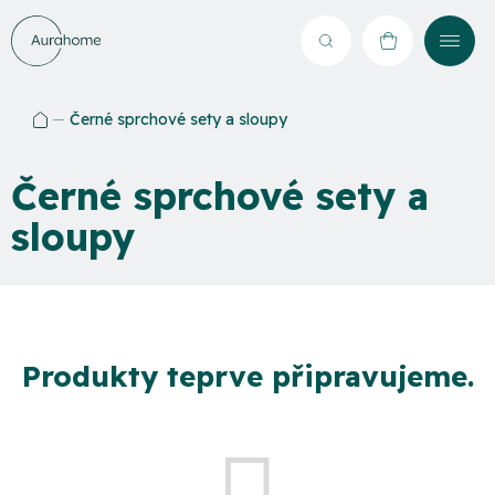
Přejít
na
Hledat
NÁKUPNÍ
obsah
KOŠÍK
Černé sprchové sety a sloupy
Domů
Černé sprchové sety a
sloupy
Produkty teprve připravujeme.