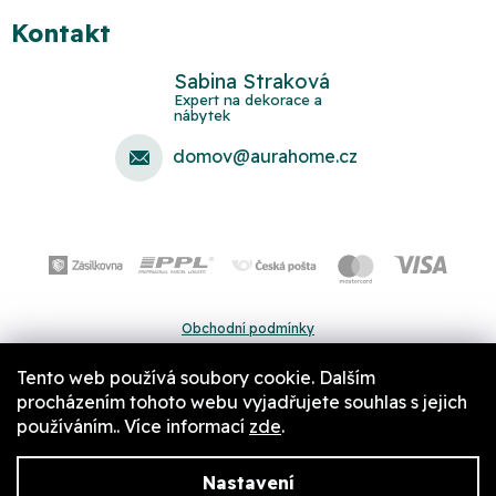
Kontakt
Sabina Straková
domov
@
aurahome.cz
Obchodní podmínky
Ochrana osobních údajů
Tento web používá soubory cookie. Dalším
Pravidla a nastavení cookies
procházením tohoto webu vyjadřujete souhlas s jejich
používáním.. Více informací
zde
.
Nastavení