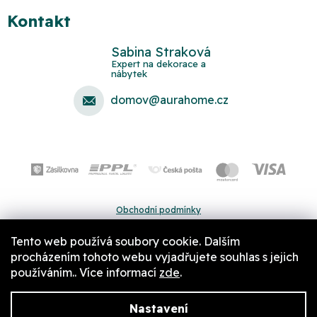
Kontakt
Sabina Straková
domov
@
aurahome.cz
Obchodní podmínky
Ochrana osobních údajů
Tento web používá soubory cookie. Dalším
Pravidla a nastavení cookies
procházením tohoto webu vyjadřujete souhlas s jejich
používáním.. Více informací
zde
.
Nastavení