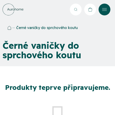
Přejít
na
Hledat
NÁKUPNÍ
obsah
KOŠÍK
Černé vaničky do sprchového koutu
Domů
Černé vaničky do
sprchového koutu
Produkty teprve připravujeme.