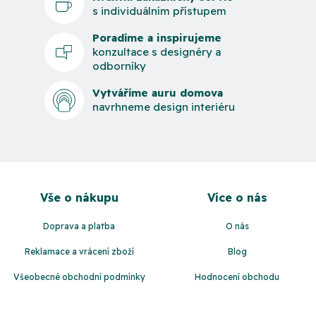
s individuálním přístupem
Poradíme a inspirujeme
konzultace s designéry a
odborníky
Vytváříme auru domova
navrhneme design interiéru
Z
á
Vše o nákupu
Více o nás
p
a
Doprava a platba
O nás
t
Reklamace a vrácení zboží
Blog
í
Všeobecné obchodní podmínky
Hodnocení obchodu