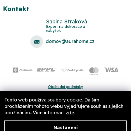
Kontakt
Sabina Straková
domov
@
aurahome.cz
Obchodní podmínky
Ochrana osobních údajů
Tento web používá soubory cookie. Dalším
Pravidla a nastavení cookies
procházením tohoto webu vyjadřujete souhlas s jejich
používáním.. Více informací
zde
.
Nastavení