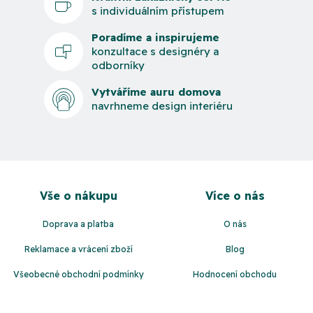
s individuálním přístupem
Poradíme a inspirujeme
konzultace s designéry a
odborníky
Vytváříme auru domova
navrhneme design interiéru
Z
á
Vše o nákupu
Více o nás
p
a
Doprava a platba
O nás
t
Reklamace a vrácení zboží
Blog
í
Všeobecné obchodní podmínky
Hodnocení obchodu