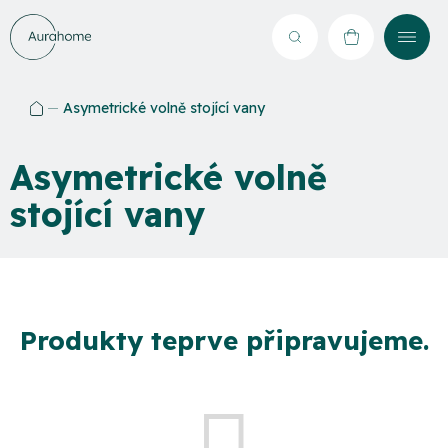
Přejít
na
Hledat
NÁKUPNÍ
obsah
KOŠÍK
Asymetrické volně stojící vany
Domů
Asymetrické volně
stojící vany
Produkty teprve připravujeme.