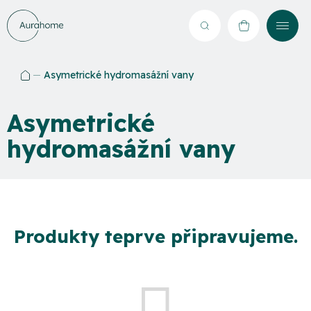
Přejít
na
Hledat
NÁKUPNÍ
obsah
KOŠÍK
Asymetrické hydromasážní vany
Domů
Asymetrické
hydromasážní vany
Produkty teprve připravujeme.