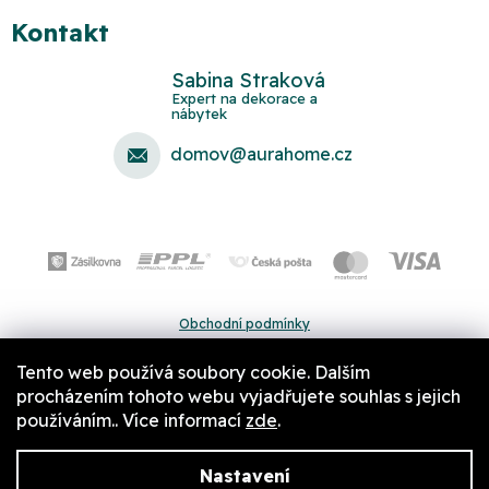
Kontakt
Sabina Straková
domov
@
aurahome.cz
Obchodní podmínky
Ochrana osobních údajů
Tento web používá soubory cookie. Dalším
Pravidla a nastavení cookies
procházením tohoto webu vyjadřujete souhlas s jejich
používáním.. Více informací
zde
.
Nastavení