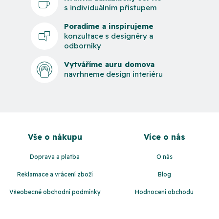
s individuálním přístupem
Poradíme a inspirujeme
konzultace s designéry a
odborníky
Vytváříme auru domova
navrhneme design interiéru
Z
á
Vše o nákupu
Více o nás
p
a
Doprava a platba
O nás
t
Reklamace a vrácení zboží
Blog
í
Všeobecné obchodní podmínky
Hodnocení obchodu